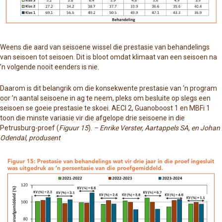
Weens die aard van seisoene wissel die prestasie van behandelings
van seisoen tot seisoen. Dit is bloot omdat klimaat van een seisoen na
’n volgende nooit eenders is nie.
Daarom is dit belangrik om die konsekwente prestasie van ‘n program
oor ’n aantal seisoene in ag te neem, pleks om besluite op slegs een
seisoen se goeie prestasie te skoei. AECI 2, Guanoboost 1 en MBFi 1
toon die minste variasie vir die afgelope drie seisoene in die
Petrusburg-proef (
Figuur 15
).
– Enrike Verster, Aartappels SA, en Johan
Odendal, produsent