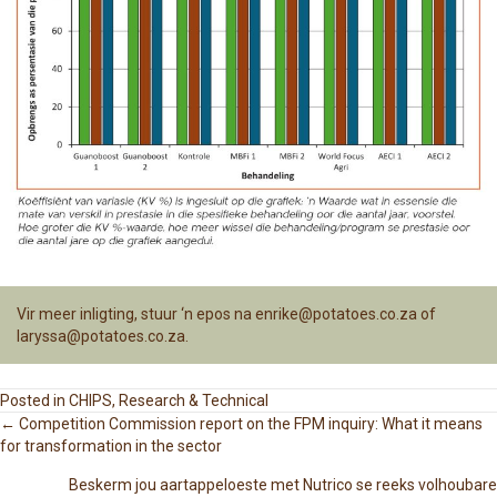
Vir meer inligting, stuur ‘n epos na
enrike@potatoes.co.za
of
laryssa@potatoes.co.za
.
Posted in
CHIPS
,
Research & Technical
← Competition Commission report on the FPM inquiry: What it means
for transformation in the sector
P
Beskerm jou aartappeloeste met Nutrico se reeks volhoubare