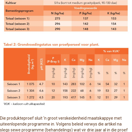
Die produkteproef sluit ‘n groot verskeidenheid maatskappye met
uiteenlopende programme in. Volgens beleid verwys die artikel na
slegs sewe programme (behandelings) wat vir drie jaar al in die proef