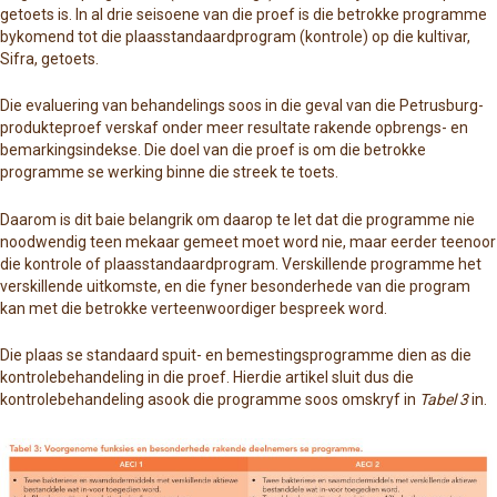
getoets is. In al drie seisoene van die proef is die betrokke programme
bykomend tot die plaasstandaardprogram (kontrole) op die kultivar,
Sifra, getoets.
Die evaluering van behandelings soos in die geval van die Petrusburg-
produkteproef verskaf onder meer resultate rakende opbrengs- en
bemarkingsindekse. Die doel van die proef is om die betrokke
programme se werking binne die streek te toets.
Daarom is dit baie belangrik om daarop te let dat die programme nie
noodwendig teen mekaar gemeet moet word nie, maar eerder teenoor
die kontrole of plaasstandaardprogram. Verskillende programme het
verskillende uitkomste, en die fyner besonderhede van die program
kan met die betrokke verteenwoordiger bespreek word.
Die plaas se standaard spuit- en bemestingsprogramme dien as die
kontrolebehandeling in die proef. Hierdie artikel sluit dus die
kontrolebehandeling asook die programme soos omskryf in
Tabel 3
in.