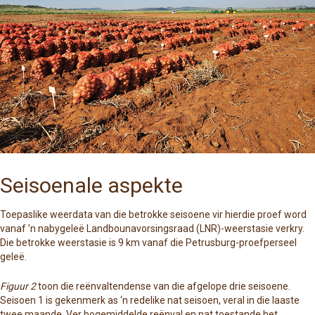
Seisoenale aspekte
Toepaslike weerdata van die betrokke seisoene vir hierdie proef word
vanaf ’n nabygeleë
Landbounavorsingsraad (LNR)
-weerstasie verkry.
Die betrokke weerstasie is 9 km vanaf die Petrusburg-proefperseel
geleë.
Figuur 2
toon die reënvaltendense van die afgelope drie seisoene.
Seisoen 1 is gekenmerk as ‘n redelike nat seisoen, veral in die laaste
twee maande. Ver bogemiddelde reënval en nat toestande het