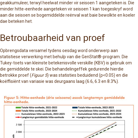
geakkumuleer, terwyl heelwat minder vir seisoen 1 aangeteken is. Die
minder hitte-eenhede aangeteken vir seisoen 1 kan toegeskryf word
aan die seisoen se bogemiddelde reënval wat baie bewolkte en koeler
dae beteken het.
Betroubaarheid van proef
Opbrengsdata versamel tydens oesdag word onderwerp aan
statistiese verwerking met behulp van die GenStat®-program. Die
Tukey-toets van kleinste betekenisvolle verskille (KBV) is gebruik om
die gemiddelde te skei. Die behandelingeffek gedurende hierdie
betrokke proef (
Figuur 5
) was statisties beduidend (p<0.05) en die
koëffisiënt van variasie was deurgaans laag (6.6, 6.3 en 8.3%).