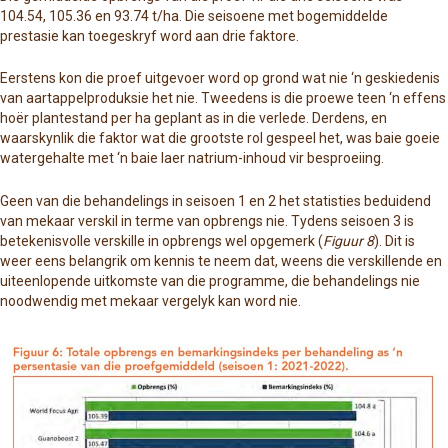
104.54, 105.36 en 93.74 t/ha. Die seisoene met bogemiddelde
prestasie kan toegeskryf word aan drie faktore.
Eerstens kon die proef uitgevoer word op grond wat nie ‘n geskiedenis
van aartappelproduksie het nie. Tweedens is die proewe teen ‘n effens
hoër plantestand per ha geplant as in die verlede. Derdens, en
waarskynlik die faktor wat die grootste rol gespeel het, was baie goeie
watergehalte met ‘n baie laer natrium-inhoud vir besproeiing.
Geen van die behandelings in seisoen 1 en 2 het statisties beduidend
van mekaar verskil in terme van opbrengs nie. Tydens seisoen 3 is
betekenisvolle verskille in opbrengs wel opgemerk (
Figuur 8
). Dit is
weer eens belangrik om kennis te neem dat, weens die verskillende en
uiteenlopende uitkomste van die programme, die behandelings nie
noodwendig met mekaar vergelyk kan word nie.