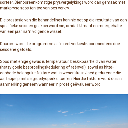
sorteer. Dienooreenkomstige prysvergelykings word dan gemaak met
markpryse soos ten tye van oes verkry.
Die prestasie van die behandelings kan nie net op die resultate van een
spesifieke seisoen geskoei word nie, omdat klimaat en moergehalte
van een jaar na ’n volgende wissel.
Daarom word die programme as ‘n reël verkieslik oor minstens drie
seisoene getoets.
Soos met enige gewas is temperatuur, beskikbaarheid van water
(hetsy goeie besproeiingskedulering of reënval), sowel as hitte-
eenhede belangrike faktore wat ‘n wesenlike invloed gedurende die
aartappelplant se groeitydperk uitoefen. Hierdie faktore word dus in
aanmerking geneem wanneer ‘n proef geëvalueer word.