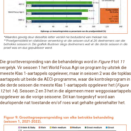
Die grootteverspreiding van die behandelings word in
Figure 9
tot
11
vergelyk. Vir seisoen 1 het World Focus Agri se program by uitstek die
meeste Klas 1-aartappels opgelewer, maar in seisoen 2 was die topklas
aartappels uit beide die AECI-programme, waar die kontroleprogram in
die derde seisoen die meeste Klas 1-aartappels opgelewer het (
Figure
12
tot
14
). Seisoen 2 en 3 het in die algemeen meer weggooiaartappels
opgelewer as die vorige seisoene. Dit kan toegeskryf word aan
deurlopende nat toestande en/of roes wat gehalte gekniehalter het.