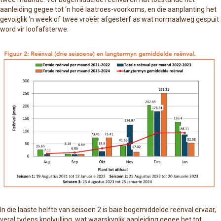
aanleiding gegee tot ‘n hoë laatroes-voorkoms, en die aanplanting het
gevolglik ‘n week of twee vroeër afgesterf as wat normaalweg gespuit
word vir loofafsterwe.
In die laaste helfte van seisoen 2 is baie bogemiddelde reënval ervaar,
veral tydens knolvulling, wat waarskynlik aanleiding gegee het tot