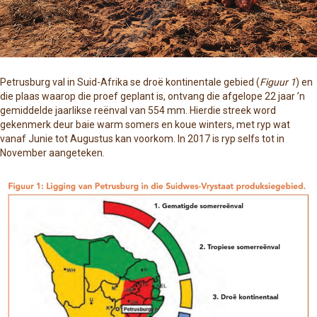
Petrusburg val in Suid-Afrika se droë kontinentale gebied (
Figuur 1
) en
die plaas waarop die proef geplant is, ontvang die afgelope 22 jaar ’n
gemiddelde jaarlikse reënval van 554 mm. Hierdie streek word
gekenmerk deur baie warm somers en koue winters, met ryp wat
vanaf Junie tot Augustus kan voorkom. In 2017 is ryp selfs tot in
November aangeteken.