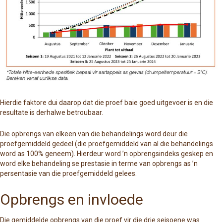
Hierdie faktore dui daarop dat die proef baie goed uitgevoer is en die
resultate is derhalwe betroubaar.
Die opbrengs van elkeen van die behandelings word deur die
proefgemiddeld gedeel (die proefgemiddeld van al die behandelings
word as 100% geneem). Hierdeur word ’n opbrengsindeks geskep en
word elke behandeling se prestasie in terme van opbrengs as ’n
persentasie van die proefgemiddeld gelees.
Opbrengs en invloede
Die gemiddelde opbrengs van die proef vir die drie seisoene was